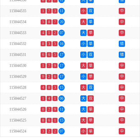
115044536
0
5
7
12
大
单
错
115044535
1
7
3
11
小
双
中
115044534
5
8
7
20
大
单
中
115044533
4
1
2
07
大
单
中
115044532
8
3
5
16
小
单
错
115044531
6
6
5
17
小
双
错
115044530
1
7
9
17
大
单
中
115044529
9
2
6
17
小
单
中
115044528
4
8
3
15
大
双
中
115044527
1
4
1
06
大
双
中
115044526
0
2
9
11
大
单
中
115044525
8
6
1
15
大
单
中
115044524
3
2
2
07
小
单
中