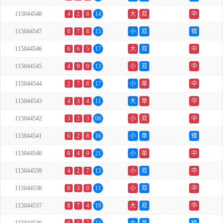
115044548
4
2
8
14
大
双
中
115044547
0
7
8
15
小
双
错
115044546
6
6
5
17
大
双
中
115044545
4
9
0
13
小
双
中
115044544
2
7
8
17
小
单
中
115044543
4
3
4
11
大
单
中
115044542
3
2
3
08
小
双
中
115044541
6
2
8
16
小
单
错
115044540
8
4
9
21
小
单
中
115044539
4
2
7
13
小
双
中
115044538
8
3
0
11
小
双
中
115044537
8
7
4
19
大
双
中