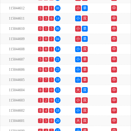
115044612
3
4
1
08
小
单
中
115044611
5
3
6
14
小
双
中
115044610
0
1
5
06
小
单
中
115044609
2
0
2
04
小
单
中
115044608
5
8
1
14
小
双
中
115044607
5
9
7
21
小
单
中
115044606
9
6
8
23
小
单
中
115044605
7
7
5
19
小
单
中
115044604
8
7
0
15
大
双
中
115044603
1
2
9
12
小
双
中
115044602
8
4
6
18
小
双
中
115044601
7
5
8
20
大
双
中