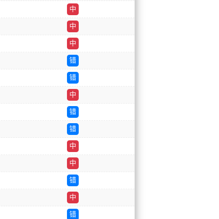
中
中
中
错
错
中
错
错
中
中
错
中
错