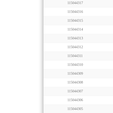
115044317
115044316
115044315
115044314
115044313
115044312
115044311
115044310
115044309
115044308
115044307
115044306
115044305