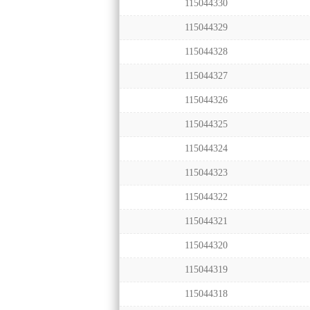
115044330
115044329
115044328
115044327
115044326
115044325
115044324
115044323
115044322
115044321
115044320
115044319
115044318