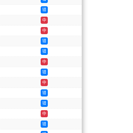
错
中
中
错
错
中
错
中
错
错
中
错