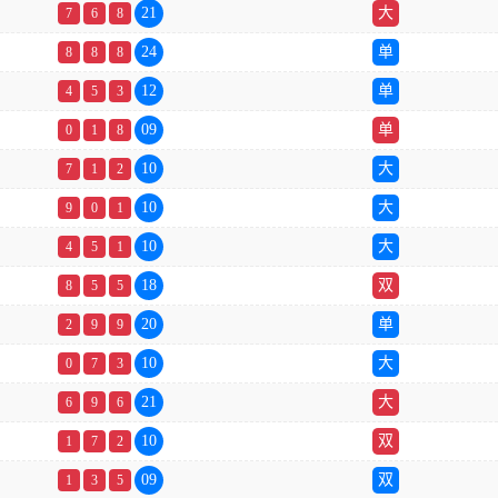
21
大
7
6
8
24
单
8
8
8
12
单
4
5
3
09
单
0
1
8
10
大
7
1
2
10
大
9
0
1
10
大
4
5
1
18
双
8
5
5
20
单
2
9
9
10
大
0
7
3
21
大
6
9
6
10
双
1
7
2
09
双
1
3
5