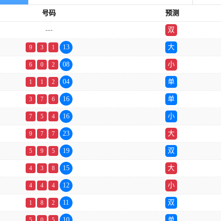
号码
预测
---
双
13
大
9
3
1
08
小
6
0
2
04
单
1
1
2
16
单
3
7
6
16
小
7
5
4
23
大
9
7
7
19
双
5
9
5
15
大
4
3
8
12
小
4
4
4
11
双
1
8
2
10
单
5
0
5