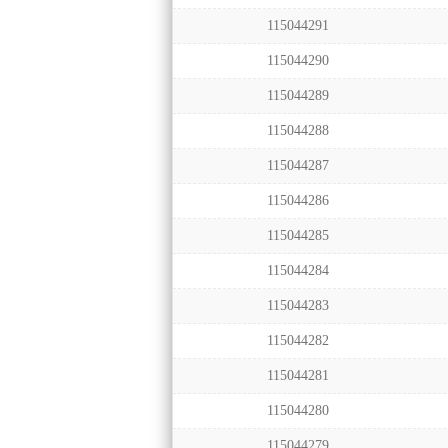
115044291
115044290
115044289
115044288
115044287
115044286
115044285
115044284
115044283
115044282
115044281
115044280
115044279