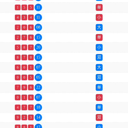
11
单
1
5
5
11
小
4
3
4
08
大
2
0
6
15
单
2
7
6
20
小
5
8
7
15
双
8
7
0
07
大
6
0
1
05
双
0
0
5
22
单
7
9
6
07
小
0
1
6
18
单
4
7
7
14
双
9
2
3
17
小
8
8
1