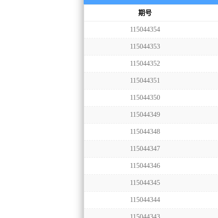
期号
115044354
115044353
115044352
115044351
115044350
115044349
115044348
115044347
115044346
115044345
115044344
115044343