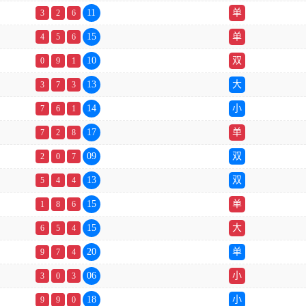
11
单
3
2
6
15
单
4
5
6
10
双
0
9
1
13
大
3
7
3
14
小
7
6
1
17
单
7
2
8
09
双
2
0
7
13
双
5
4
4
15
单
1
8
6
15
大
6
5
4
20
单
9
7
4
06
小
3
0
3
18
小
9
9
0