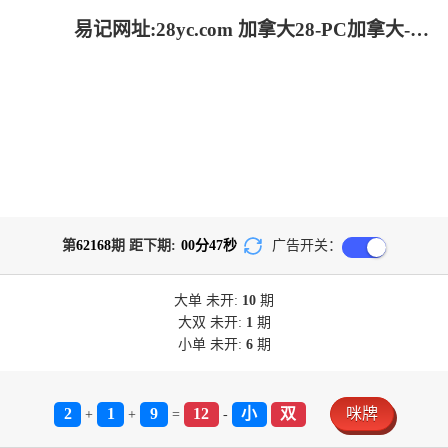
易记网址:28yc.com 加拿大28-PC加拿大-加拿大pc预测结果走势|加拿大28开奖结果预测官网|飞飞28加拿大在线预测_网站!
第
62168
期 距下期:
00
分
47
秒
广告开关：
大单
未开:
10
期
大双
未开:
1
期
小单
未开:
6
期
2
1
9
12
小
双
咪牌
+
+
=
-