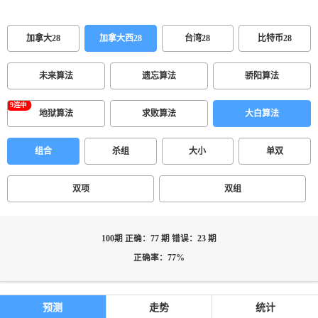
加拿大28
加拿大西28
台湾28
比特币28
未来算法
遗忘算法
骄阳算法
地狱算法
求败算法
大白算法
组合
杀组
大小
单双
双项
双组
100期 正确：77 期 错误：23 期
正确率：77%
预测
走势
统计