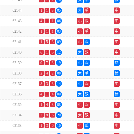
62145
7
2
1
10
大
单
错
62144
1
1
3
05
大
单
中
62143
4
1
1
06
小
双
中
62142
1
1
1
03
小
单
中
62141
1
5
3
09
小
双
中
62140
6
1
5
12
大
双
中
62139
9
7
3
19
小
双
错
62138
2
4
2
08
大
单
错
62137
8
3
3
14
小
双
中
62136
4
1
4
09
大
双
错
62135
1
4
3
08
小
双
中
62134
5
9
6
20
大
双
中
62133
1
3
6
10
小
单
中