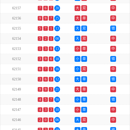
62157
7
6
7
20
大
双
中
62156
9
9
7
25
大
单
中
62155
5
7
1
13
大
双
错
62154
5
2
1
08
大
双
中
62153
1
3
9
13
小
单
中
62152
3
9
6
18
小
单
错
62151
6
7
3
16
小
双
中
62150
3
6
3
12
大
单
错
62149
9
9
3
21
大
单
中
62148
4
5
7
16
小
单
错
62147
4
3
3
10
小
单
中
62146
2
0
4
06
大
双
中