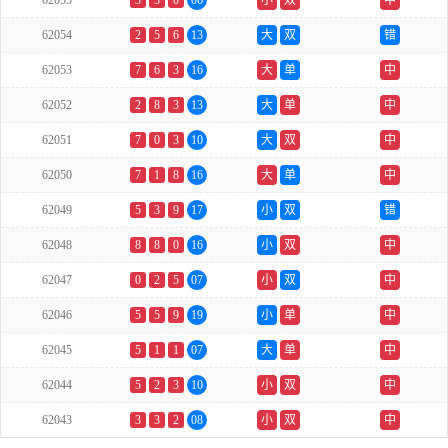
62055
3
3
0
06
小
双
中
62054
2
5
6
13
大
双
错
62053
7
6
3
16
大
单
中
62052
2
8
3
13
大
单
中
62051
7
0
3
10
大
双
中
62050
7
1
8
16
大
单
中
62049
5
3
9
17
小
双
错
62048
8
8
0
16
小
双
中
62047
0
2
5
07
小
双
中
62046
5
5
9
19
小
单
中
62045
5
1
1
07
大
单
中
62044
5
2
3
10
小
双
中
62043
3
3
2
08
小
双
中