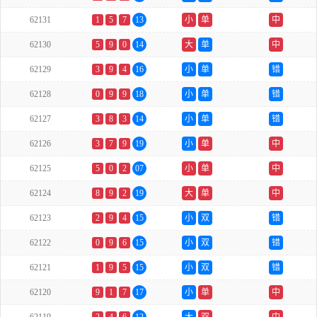
62131
1
5
7
13
小
单
中
62130
5
9
0
14
大
单
中
62129
3
9
4
16
小
单
错
62128
0
9
9
18
小
单
错
62127
3
8
3
14
小
单
错
62126
3
7
9
19
小
单
中
62125
5
0
2
07
小
单
中
62124
8
9
2
19
大
单
中
62123
2
9
4
15
小
双
错
62122
0
9
6
15
小
双
错
62121
1
9
5
15
小
双
错
62120
9
1
7
17
小
单
中