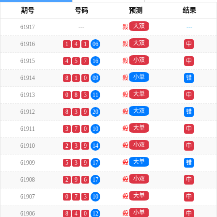
期号
号码
预测
结果
大双
61917
---
殺
---
大双
61916
1
4
1
06
殺
中
小双
61915
4
5
7
16
殺
中
小单
61914
8
1
0
09
殺
错
大单
61913
0
8
3
11
殺
中
大双
61912
8
3
9
20
殺
错
大单
61911
3
7
0
10
殺
中
小双
61910
2
3
9
14
殺
中
大单
61909
5
3
9
17
殺
错
小双
61908
2
9
6
17
殺
中
大单
61907
0
7
3
10
殺
中
小单
61906
8
4
0
12
殺
中