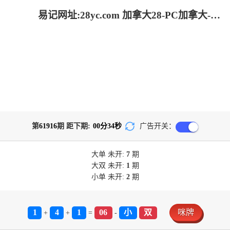
易记网址:28yc.com 加拿大28-PC加拿大-加拿大pc预测结果走势|加拿大28开奖结果预测官网|飞飞28加拿大在线预测_网站!
第
61916
期 距下期:
00
分
34
秒
广告开关：
大单
未开:
7
期
大双
未开:
1
期
小单
未开:
2
期
1
4
1
06
小
双
咪牌
+
+
=
-