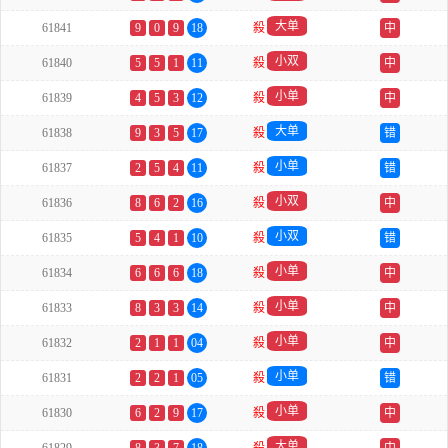
大单
61841
9
0
9
18
殺
中
小双
61840
5
5
1
11
殺
中
小单
61839
4
5
3
12
殺
中
大单
61838
9
3
5
17
殺
错
小单
61837
2
5
4
11
殺
错
小双
61836
8
6
2
16
殺
中
小双
61835
5
4
1
10
殺
错
小单
61834
6
6
6
18
殺
中
小单
61833
8
3
3
14
殺
中
小单
61832
2
1
1
04
殺
中
小单
61831
2
2
1
05
殺
错
小单
61830
6
2
9
17
殺
中
大单