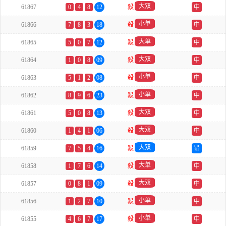
大双
61867
0
4
8
12
殺
中
小单
61866
7
8
3
18
殺
中
大单
61865
5
0
7
12
殺
中
大双
61864
1
0
8
09
殺
中
小单
61863
5
1
2
08
殺
中
小单
61862
8
9
6
23
殺
中
大双
61861
5
0
8
13
殺
中
大双
61860
1
4
1
06
殺
中
大双
61859
7
5
4
16
殺
错
大单
61858
1
7
6
14
殺
中
大双
61857
0
8
1
09
殺
中
小单
61856
1
2
7
10
殺
中
小单
61855
4
6
7
17
殺
中