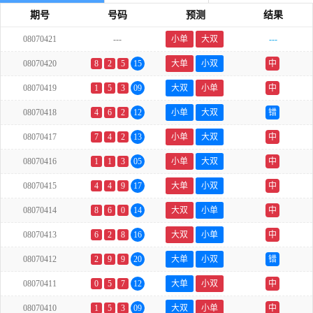
期号
号码
预测
结果
08070421
---
小单
大双
---
08070420
8
2
5
15
大单
小双
中
08070419
1
5
3
09
大双
小单
中
08070418
4
6
2
12
小单
大双
错
08070417
7
4
2
13
小单
大双
中
08070416
1
1
3
05
小单
大双
中
08070415
4
4
9
17
大单
小双
中
08070414
8
6
0
14
大双
小单
中
08070413
6
2
8
16
大双
小单
中
08070412
2
9
9
20
大单
小双
错
08070411
0
5
7
12
大单
小双
中
08070410
1
5
3
09
大双
小单
中