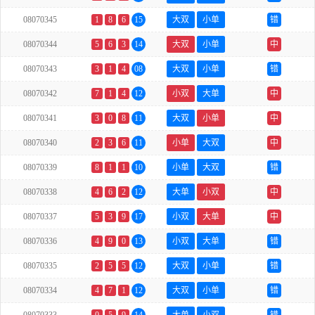
08070345
1
8
6
15
大双
小单
错
08070344
5
6
3
14
大双
小单
中
08070343
3
1
4
08
大双
小单
错
08070342
7
1
4
12
小双
大单
中
08070341
3
0
8
11
大双
小单
中
08070340
2
3
6
11
小单
大双
中
08070339
8
1
1
10
小单
大双
错
08070338
4
6
2
12
大单
小双
中
08070337
5
3
9
17
小双
大单
中
08070336
4
9
0
13
小双
大单
错
08070335
2
5
5
12
大双
小单
错
08070334
4
7
1
12
大双
小单
错