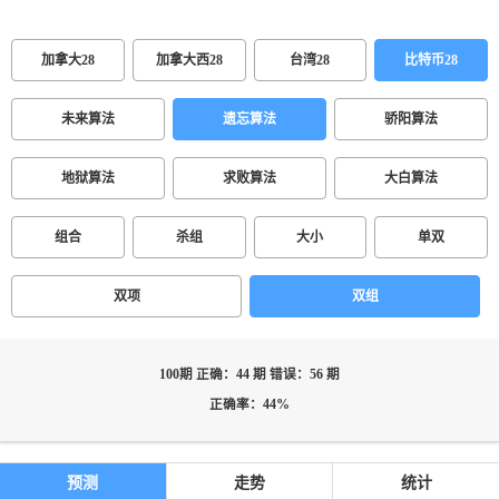
加拿大28
加拿大西28
台湾28
比特币28
未来算法
遗忘算法
骄阳算法
地狱算法
求败算法
大白算法
组合
杀组
大小
单双
双项
双组
100期 正确：44 期 错误：56 期
正确率：44%
预测
走势
统计