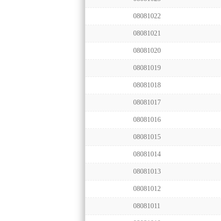
08081022
08081021
08081020
08081019
08081018
08081017
08081016
08081015
08081014
08081013
08081012
08081011