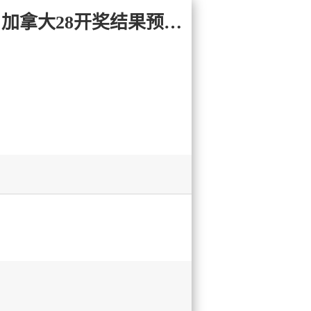
易记网址:28yc.com 加拿大28-PC加拿大-加拿大pc预测结果走势|加拿大28开奖结果预测官网|飞飞28加拿大在线预测_网站!