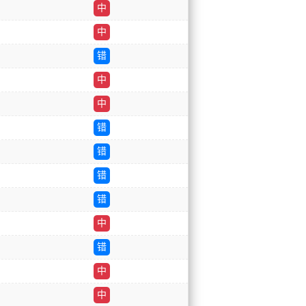
中
中
错
中
中
错
错
错
错
中
错
中
中