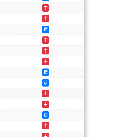
中
中
错
中
中
中
错
错
中
中
错
中
中