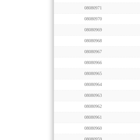
08080971
08080970
08080969
08080968
08080967
08080966
08080965
08080964
08080963
08080962
08080961
08080960
08080959