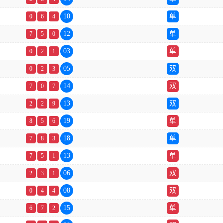
10
单
0
6
4
12
单
7
5
0
03
单
0
2
1
05
双
0
2
3
14
双
7
0
7
13
双
2
2
9
19
单
8
5
6
18
单
7
8
3
13
单
7
5
1
06
双
2
3
1
08
双
0
4
4
15
单
6
7
2