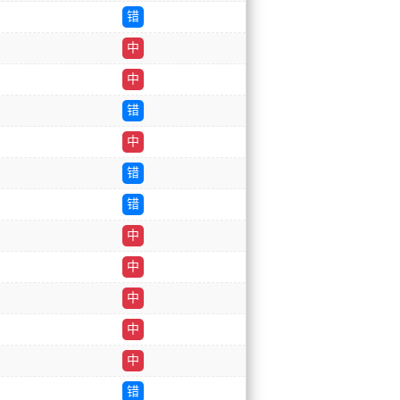
错
中
中
错
中
错
错
中
中
中
中
中
错