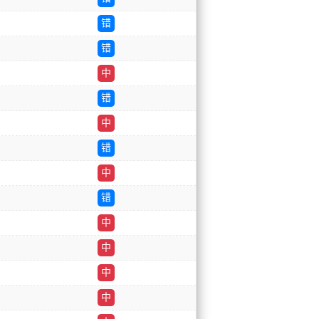
错
错
中
错
中
错
中
错
中
中
中
中