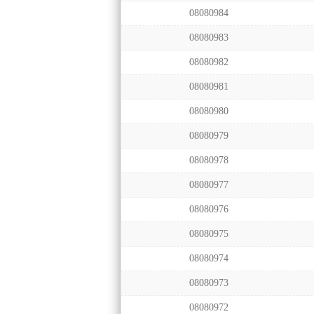
08080984
08080983
08080982
08080981
08080980
08080979
08080978
08080977
08080976
08080975
08080974
08080973
08080972