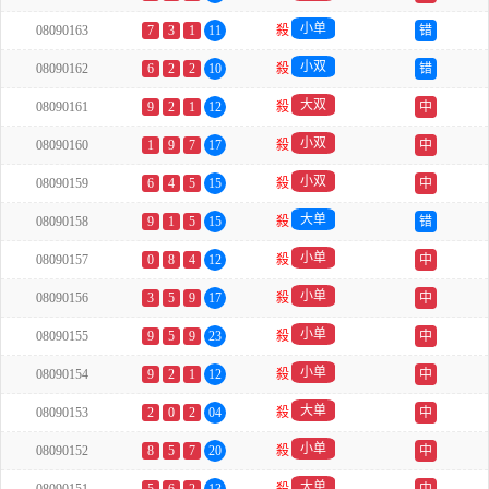
小单
08090163
7
3
1
11
殺
错
小双
08090162
6
2
2
10
殺
错
大双
08090161
9
2
1
12
殺
中
小双
08090160
1
9
7
17
殺
中
小双
08090159
6
4
5
15
殺
中
大单
08090158
9
1
5
15
殺
错
小单
08090157
0
8
4
12
殺
中
小单
08090156
3
5
9
17
殺
中
小单
08090155
9
5
9
23
殺
中
小单
08090154
9
2
1
12
殺
中
大单
08090153
2
0
2
04
殺
中
小单
08090152
8
5
7
20
殺
中
大单