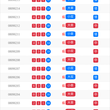
08090215
7
5
0
12
殺
错
大单
08090214
3
9
7
19
殺
错
小双
08090213
4
4
2
10
殺
错
大单
08090212
5
2
1
08
殺
中
小单
08090211
4
2
3
09
殺
错
小单
08090210
4
8
2
14
殺
中
小双
08090209
8
3
8
19
殺
中
大单
08090208
3
2
3
08
殺
中
小双
08090207
2
1
7
10
殺
错
大双
08090206
6
2
8
16
殺
错
小单
08090205
6
3
3
12
殺
中
大单
08090204
8
2
6
16
殺
中
大单
08090203
2
1
1
04
殺
中