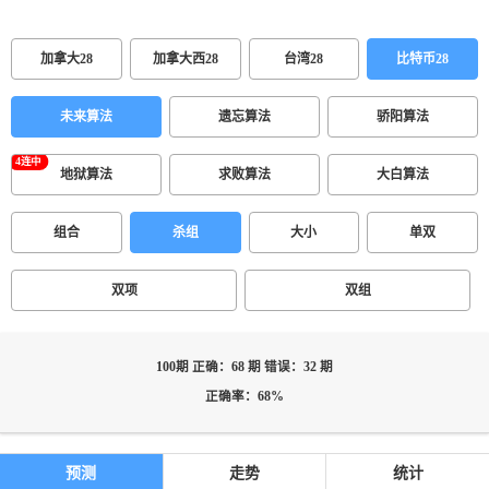
加拿大28
加拿大西28
台湾28
比特币28
未来算法
遗忘算法
骄阳算法
地狱算法
求败算法
大白算法
组合
杀组
大小
单双
双项
双组
100期 正确：68 期 错误：32 期
正确率：68%
预测
走势
统计