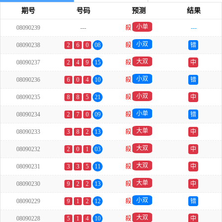
期号
号码
预测
结果
小单
08090239
---
殺
---
小双
08090238
2
6
0
08
殺
错
大双
08090237
2
4
9
15
殺
中
小双
08090236
6
0
4
10
殺
错
小双
08090235
8
8
5
21
殺
中
小单
08090234
2
7
0
09
殺
错
大单
08090233
3
8
2
13
殺
中
大双
08090232
2
0
1
03
殺
中
大双
08090231
3
3
5
11
殺
中
大单
08090230
9
2
2
13
殺
中
小双
08090229
9
1
2
12
殺
错
大双
08090228
5
1
4
10
殺
中