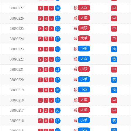
大双
08090227
1
1
2
04
殺
中
大单
08090226
2
4
8
14
殺
中
大双
08090225
3
4
3
10
殺
中
大单
08090224
6
5
7
18
殺
中
小单
08090223
1
3
9
13
殺
错
大双
08090222
9
5
0
14
殺
错
小双
08090221
8
8
5
21
殺
中
小单
08090220
4
5
4
13
殺
错
小双
08090219
2
0
4
06
殺
错
大单
08090218
5
7
2
14
殺
中
大单
08090217
1
2
3
06
殺
中
小单
08090216
6
0
7
13
殺
错
小双