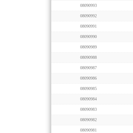
08090993
08090992
08090991
08090990
08090989
08090988
08090987
08090986
08090985
08090984
08090983
08090982
08090981