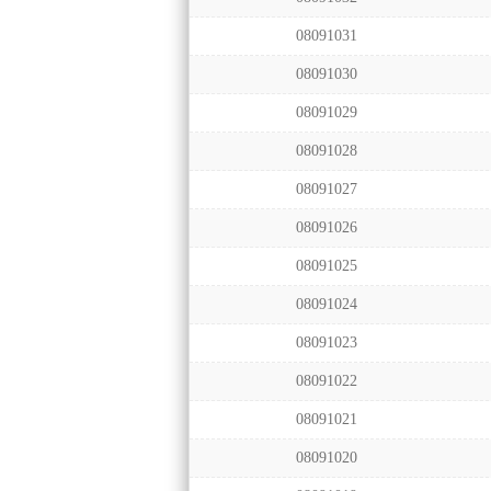
08091031
08091030
08091029
08091028
08091027
08091026
08091025
08091024
08091023
08091022
08091021
08091020