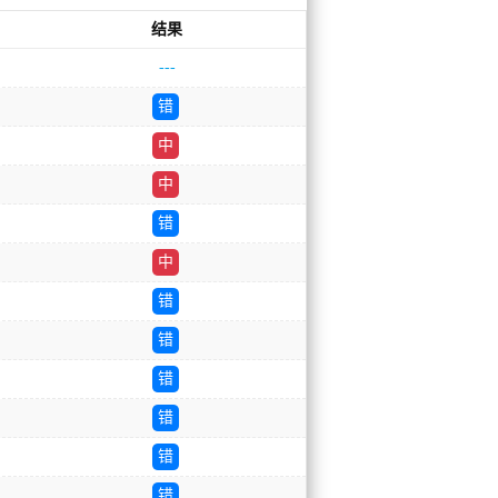
结果
---
错
中
中
错
中
错
错
错
错
错
错