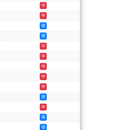
中
中
错
错
中
中
中
中
中
错
中
错
错