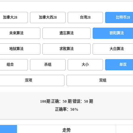
加拿大28
加拿大西28
台湾28
比特币28
未来算法
遗忘算法
骄阳算法
地狱算法
求败算法
大白算法
组合
杀组
大小
单双
双项
双组
100期 正确：50 期 错误：50 期
正确率：50%
走势