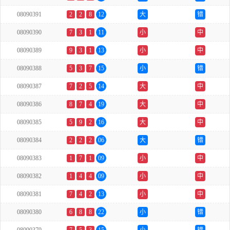
08090391
2
2
8
12
大
错
08090390
7
3
1
11
小
中
08090389
9
3
1
13
小
中
08090388
5
3
7
15
小
错
08090387
7
2
5
14
大
中
08090386
8
7
4
19
大
中
08090385
5
9
2
16
大
中
08090384
2
2
2
06
大
错
08090383
1
7
1
09
小
中
08090382
1
4
4
09
小
中
08090381
7
4
2
13
小
中
08090380
6
8
8
22
小
错