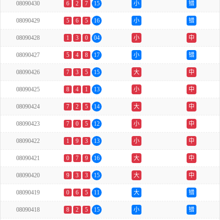
08090430
6
2
7
15
小
错
08090429
5
6
5
16
小
错
08090428
1
3
0
04
小
中
08090427
5
4
8
17
小
错
08090426
7
3
5
15
大
中
08090425
8
4
1
13
小
中
08090424
7
2
5
14
大
中
08090423
7
0
5
12
小
中
08090422
1
9
3
13
小
中
08090421
0
7
9
16
大
中
08090420
9
3
3
15
大
中
08090419
0
6
5
11
大
错
08090418
8
2
5
15
小
错