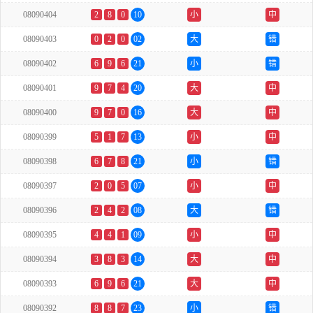
08090404
2
8
0
10
小
中
08090403
0
2
0
02
大
错
08090402
6
9
6
21
小
错
08090401
9
7
4
20
大
中
08090400
9
7
0
16
大
中
08090399
5
1
7
13
小
中
08090398
6
7
8
21
小
错
08090397
2
0
5
07
小
中
08090396
2
4
2
08
大
错
08090395
4
4
1
09
小
中
08090394
3
8
3
14
大
中
08090393
6
9
6
21
大
中
08090392
8
8
7
23
小
错