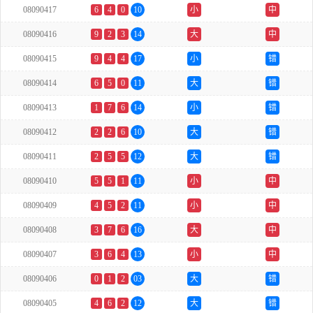
08090417
6
4
0
10
小
中
08090416
9
2
3
14
大
中
08090415
9
4
4
17
小
错
08090414
6
5
0
11
大
错
08090413
1
7
6
14
小
错
08090412
2
2
6
10
大
错
08090411
2
5
5
12
大
错
08090410
5
5
1
11
小
中
08090409
4
5
2
11
小
中
08090408
3
7
6
16
大
中
08090407
3
6
4
13
小
中
08090406
0
1
2
03
大
错
08090405
4
6
2
12
大
错