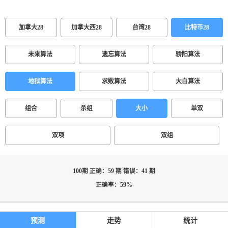
加拿大28
加拿大西28
台湾28
比特币28
未来算法
遗忘算法
骄阳算法
地狱算法
求败算法
大白算法
组合
杀组
大小
单双
双项
双组
100期 正确：59 期 错误：41 期
正确率：59%
预测
走势
统计