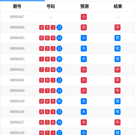
期号
号码
预测
结果
08090467
---
小
---
双
08090466
4
9
2
15
大
中
08090465
8
6
0
14
小
错
08090464
8
2
2
12
大
错
08090463
1
0
5
06
大
错
08090462
1
3
8
12
小
中
08090461
9
0
3
12
小
中
08090460
2
5
6
13
小
中
08090459
6
0
0
06
大
错
08090458
8
1
4
13
大
错
08090457
8
5
6
19
大
中
08090456
9
7
1
17
小
错