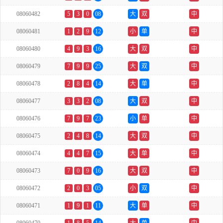
08060482
5
3
0
08
大
双
中
08060481
1
2
9
12
小
单
中
08060480
4
9
3
16
大
双
中
08060479
7
9
9
25
大
双
中
08060478
2
8
4
14
大
单
中
08060477
3
3
2
08
大
双
中
08060476
7
9
7
23
小
单
中
08060475
2
4
8
14
大
双
中
08060474
4
4
7
15
大
单
中
08060473
7
0
9
16
大
双
中
08060472
2
0
3
05
小
双
中
08060471
1
9
1
11
大
单
中