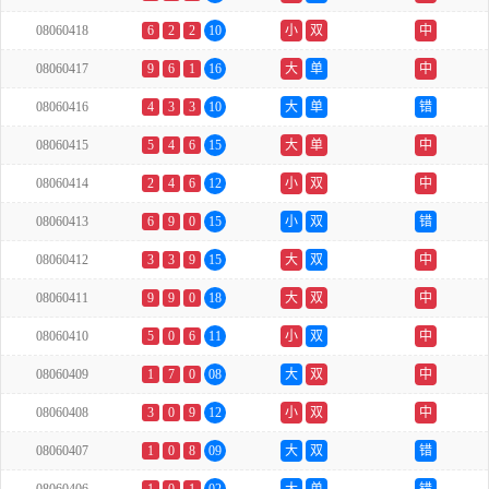
08060418
6
2
2
10
小
双
中
08060417
9
6
1
16
大
单
中
08060416
4
3
3
10
大
单
错
08060415
5
4
6
15
大
单
中
08060414
2
4
6
12
小
双
中
08060413
6
9
0
15
小
双
错
08060412
3
3
9
15
大
双
中
08060411
9
9
0
18
大
双
中
08060410
5
0
6
11
小
双
中
08060409
1
7
0
08
大
双
中
08060408
3
0
9
12
小
双
中
08060407
1
0
8
09
大
双
错