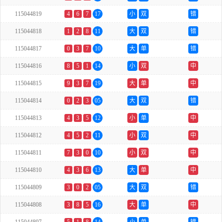
115044819
4
6
7
17
小
双
错
115044818
1
2
8
11
大
双
错
115044817
0
3
7
10
大
单
错
115044816
8
5
1
14
小
双
中
115044815
9
3
7
19
大
单
中
115044814
0
2
3
05
大
双
错
115044813
4
3
5
12
小
单
中
115044812
4
5
2
11
小
双
中
115044811
7
3
0
10
小
双
中
115044810
4
3
6
13
大
单
中
115044809
3
0
2
05
大
双
错
115044808
3
8
5
16
大
单
中