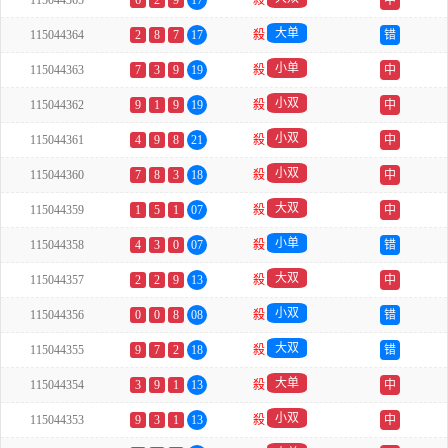
115044365
6
2
9
17
殺
中
大单
115044364
2
8
7
17
殺
错
小单
115044363
7
3
9
19
殺
中
小双
115044362
9
1
9
19
殺
中
小双
115044361
4
9
8
21
殺
中
小双
115044360
7
8
3
18
殺
中
大双
115044359
1
5
1
07
殺
中
小单
115044358
4
3
0
07
殺
错
大双
115044357
2
2
9
13
殺
中
小双
115044356
0
0
8
08
殺
错
大双
115044355
9
7
2
18
殺
错
大单
115044354
3
9
1
13
殺
中
小双
115044353
9
3
1
13
殺
中