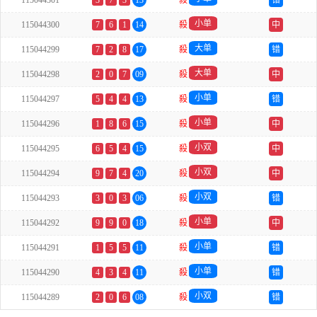
115044301
3
7
3
13
殺
错
小单
115044300
7
6
1
14
殺
中
大单
115044299
7
2
8
17
殺
错
大单
115044298
2
0
7
09
殺
中
小单
115044297
5
4
4
13
殺
错
小单
115044296
1
8
6
15
殺
中
小双
115044295
6
5
4
15
殺
中
小双
115044294
9
7
4
20
殺
中
小双
115044293
3
0
3
06
殺
错
小单
115044292
9
9
0
18
殺
中
小单
115044291
1
5
5
11
殺
错
小单
115044290
4
3
4
11
殺
错
小双
115044289
2
0
6
08
殺
错