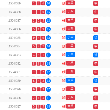
大单
115044339
1
3
6
10
殺
中
小双
115044338
7
8
0
15
殺
中
大单
115044337
3
5
5
13
殺
中
大双
115044336
5
1
9
15
殺
中
小单
115044335
0
4
9
13
殺
错
小单
115044334
5
2
7
14
殺
中
小单
115044333
4
6
1
11
殺
错
小单
115044332
8
3
3
14
殺
中
小双
115044331
7
8
2
17
殺
中
大单
115044330
8
4
3
15
殺
错
小单
115044329
6
3
3
12
殺
中
小双
115044328
2
4
5
11
殺
中
大单
115044327
5
8
5
18
殺
中