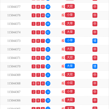
大双
115044377
6
4
0
10
殺
中
小单
115044376
1
1
4
06
殺
中
大单
115044375
1
2
5
08
殺
中
大单
115044374
1
1
0
02
殺
中
小单
115044373
6
0
7
13
殺
错
大双
115044372
8
9
4
21
殺
中
大双
115044371
0
6
0
06
殺
中
大单
115044370
3
5
7
15
殺
错
大双
115044369
5
7
9
21
殺
中
小双
115044368
8
9
6
23
殺
中
小单
115044367
2
3
9
14
殺
中
大双
115044366
5
9
5
19
殺
中
大双