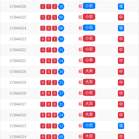
小双
115044326
1
7
2
10
殺
错
小双
115044325
3
1
5
09
殺
中
小双
115044324
5
0
3
08
殺
错
小双
115044323
9
8
1
18
殺
中
小双
115044322
4
7
0
11
殺
中
小单
115044321
5
0
9
14
殺
中
大单
115044320
4
6
8
18
殺
中
大双
115044319
6
7
2
15
殺
中
小双
115044318
8
9
0
17
殺
中
大双
115044317
7
6
8
21
殺
中
大单
115044316
8
8
8
24
殺
中
小双
115044315
4
5
3
12
殺
错
大双
115044314
0
1
8
09
殺
中