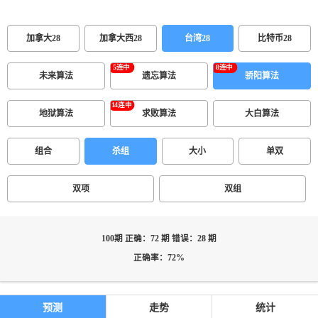
加拿大28
加拿大西28
台湾28
比特币28
未来算法
遗忘算法
骄阳算法
地狱算法
求败算法
大白算法
组合
杀组
大小
单双
双项
双组
100期 正确：72 期 错误：28 期
正确率：72%
预测
走势
统计