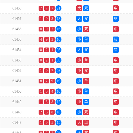
61458
7
7
7
21
大
双
中
61457
1
9
3
13
大
双
错
61456
0
9
7
16
小
双
中
61455
4
9
3
16
小
单
错
61454
0
2
1
03
大
双
错
61453
0
2
1
03
小
单
中
61452
1
0
7
08
小
双
中
61451
8
2
9
19
小
单
中
61450
1
5
4
10
小
单
中
61449
1
3
8
12
小
单
中
61448
2
6
8
16
小
双
中
61447
1
9
5
15
大
单
中