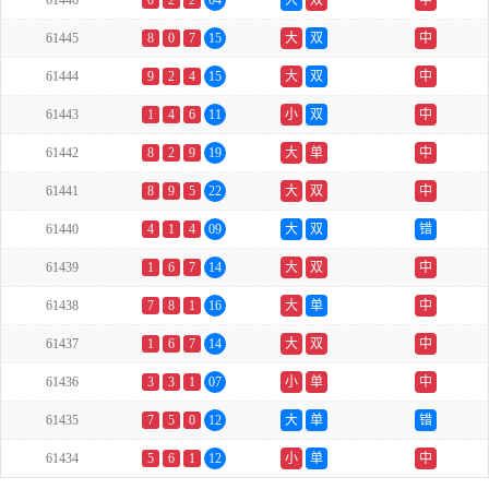
61446
0
2
2
04
大
双
中
61445
8
0
7
15
大
双
中
61444
9
2
4
15
大
双
中
61443
1
4
6
11
小
双
中
61442
8
2
9
19
大
单
中
61441
8
9
5
22
大
双
中
61440
4
1
4
09
大
双
错
61439
1
6
7
14
大
双
中
61438
7
8
1
16
大
单
中
61437
1
6
7
14
大
双
中
61436
3
3
1
07
小
单
中
61435
7
5
0
12
大
单
错
61434
5
6
1
12
小
单
中