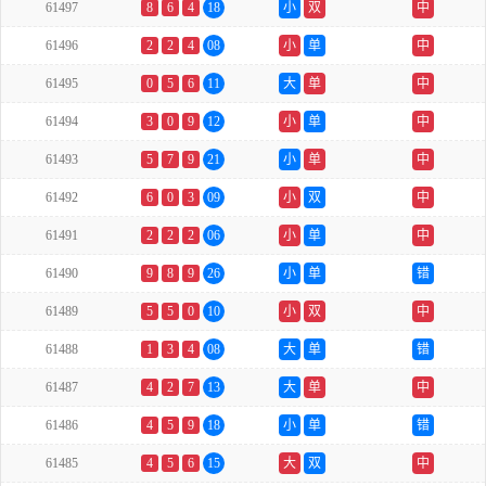
61497
8
6
4
18
小
双
中
61496
2
2
4
08
小
单
中
61495
0
5
6
11
大
单
中
61494
3
0
9
12
小
单
中
61493
5
7
9
21
小
单
中
61492
6
0
3
09
小
双
中
61491
2
2
2
06
小
单
中
61490
9
8
9
26
小
单
错
61489
5
5
0
10
小
双
中
61488
1
3
4
08
大
单
错
61487
4
2
7
13
大
单
中
61486
4
5
9
18
小
单
错
61485
4
5
6
15
大
双
中