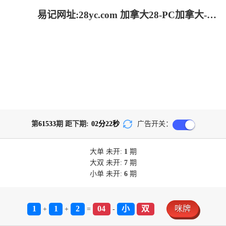
易记网址:28yc.com 加拿大28-PC加拿大-加拿大pc预测结果走势|加拿大28开奖结果预测官网|飞飞28加拿大在线预测_网站!
第
61533
期 距下期:
02
分
22
秒
广告开关：
大单
未开:
1
期
大双
未开:
7
期
小单
未开:
6
期
1
1
2
04
小
双
咪牌
+
+
=
-