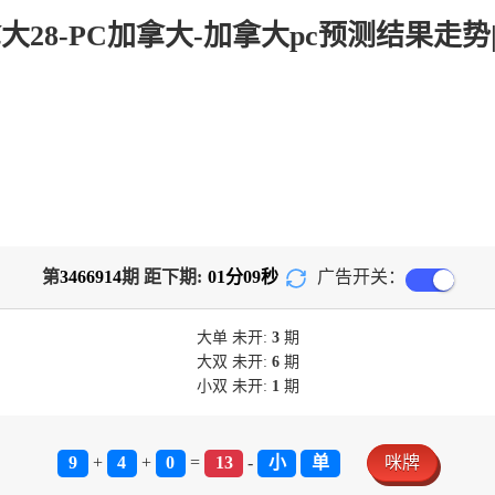
第
3466914
期 距下期:
01
分
09
秒
广告开关：
大单
未开:
3
期
大双
未开:
6
期
小双
未开:
1
期
9
+
4
+
0
=
13
-
小
单
咪牌