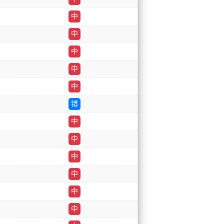
中
中
中
中
中
错
中
中
中
中
中
中