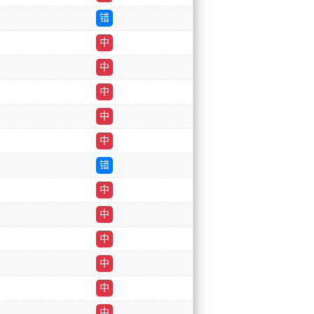
错
中
中
中
中
中
错
中
中
中
中
中
中