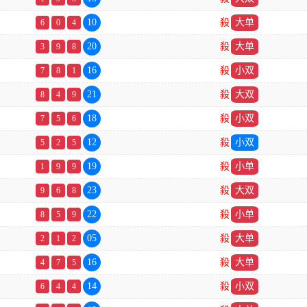
10
殺
大单
6
0
4
20
殺
大单
3
9
8
16
殺
小双
7
8
1
21
殺
大双
8
4
9
18
殺
小双
7
5
6
12
殺
小双
5
2
5
19
殺
小单
1
9
9
23
殺
大双
9
6
8
22
殺
小单
8
5
9
05
殺
大单
2
1
2
16
殺
大单
4
7
5
14
殺
小双
6
4
4