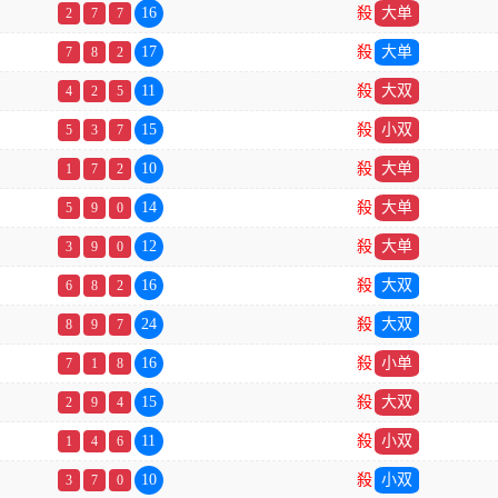
16
殺
大单
2
7
7
17
殺
大单
7
8
2
11
殺
大双
4
2
5
15
殺
小双
5
3
7
10
殺
大单
1
7
2
14
殺
大单
5
9
0
12
殺
大单
3
9
0
16
殺
大双
6
8
2
24
殺
大双
8
9
7
16
殺
小单
7
1
8
15
殺
大双
2
9
4
11
殺
小双
1
4
6
10
殺
小双
3
7
0