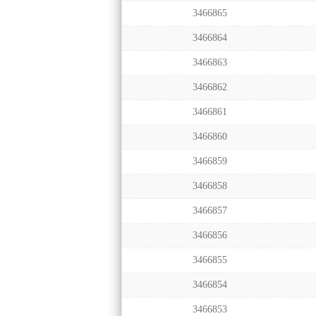
3466865
3466864
3466863
3466862
3466861
3466860
3466859
3466858
3466857
3466856
3466855
3466854
3466853