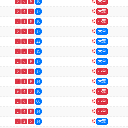
18
殺
大单
6
6
6
17
殺
大双
6
4
7
16
殺
小双
7
1
8
17
殺
大单
6
7
4
22
殺
大双
7
8
7
19
殺
大单
7
5
7
17
殺
大单
2
6
9
17
殺
小单
6
7
4
14
殺
大双
4
1
9
16
殺
小双
9
4
3
06
殺
小单
2
0
4
14
殺
小单
2
4
8
14
殺
大双
7
2
5