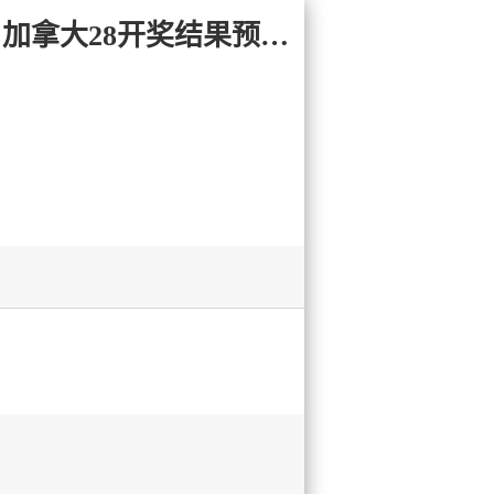
易记网址:28yc.com 加拿大28-PC加拿大-加拿大pc预测结果走势|加拿大28开奖结果预测官网|飞飞28加拿大在线预测_网站!