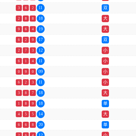
11
双
3
6
2
18
大
2
8
8
19
大
9
6
4
17
双
6
2
9
12
小
2
7
3
11
小
6
1
4
09
小
0
9
0
11
小
6
2
3
18
大
3
8
7
18
单
1
8
9
14
大
4
5
5
20
单
6
6
8
12
小
2
6
4