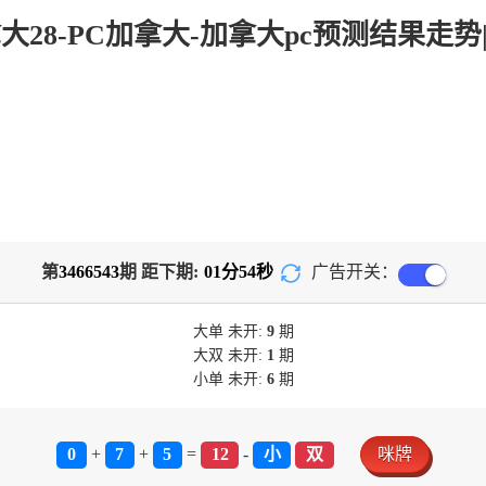
第
3466543
期 距下期:
01
分
54
秒
广告开关：
大单
未开:
9
期
大双
未开:
1
期
小单
未开:
6
期
0
+
7
+
5
=
12
-
小
双
咪牌