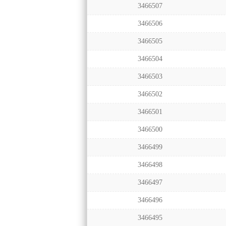
3466507
3466506
3466505
3466504
3466503
3466502
3466501
3466500
3466499
3466498
3466497
3466496
3466495