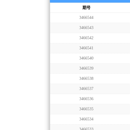
期号
3466544
3466543
3466542
3466541
3466540
3466539
3466538
3466537
3466536
3466535
3466534
3466533