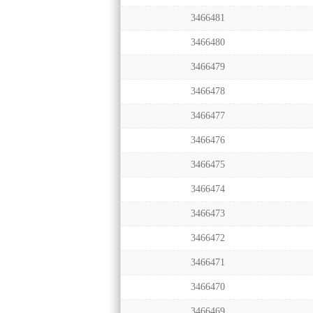
3466481
3466480
3466479
3466478
3466477
3466476
3466475
3466474
3466473
3466472
3466471
3466470
3466469