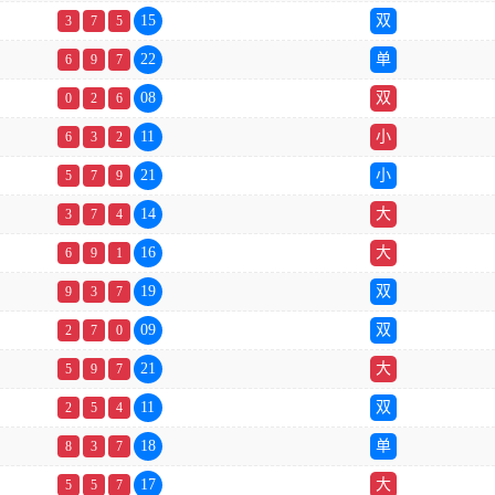
15
双
3
7
5
22
单
6
9
7
08
双
0
2
6
11
小
6
3
2
21
小
5
7
9
14
大
3
7
4
16
大
6
9
1
19
双
9
3
7
09
双
2
7
0
21
大
5
9
7
11
双
2
5
4
18
单
8
3
7
17
大
5
5
7