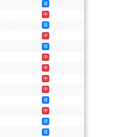
错
中
错
中
错
中
中
中
中
错
中
错
错