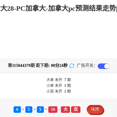
第
115044379
期 距下期:
00
分
24
秒
广告开关：
大单
未开:
7
期
小单
未开:
1
期
小双
未开:
2
期
6
+
5
+
5
=
16
-
大
双
咪牌