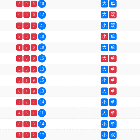
10
大
单
5
0
5
12
大
双
0
6
6
21
小
双
5
9
7
10
小
单
2
6
2
10
大
单
1
3
6
15
大
单
7
8
0
13
大
单
3
5
5
15
小
单
5
1
9
13
大
单
0
4
9
14
小
单
5
2
7
11
大
单
4
6
1
14
小
单
8
3
3
17
小
双
7
8
2