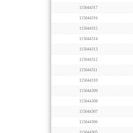
115044317
115044316
115044315
115044314
115044313
115044312
115044311
115044310
115044309
115044308
115044307
115044306
115044305