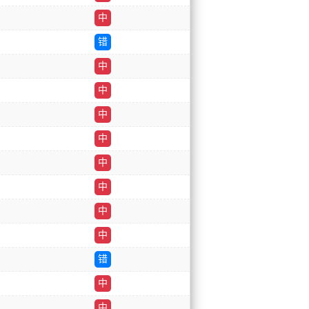
中
错
中
中
中
中
中
中
中
中
错
中
中