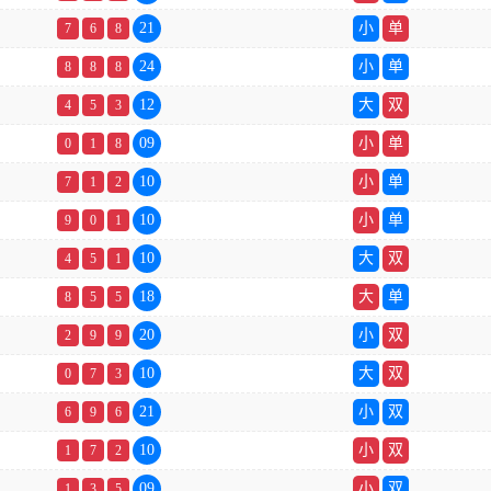
21
小
单
7
6
8
24
小
单
8
8
8
12
大
双
4
5
3
09
小
单
0
1
8
10
小
单
7
1
2
10
小
单
9
0
1
10
大
双
4
5
1
18
大
单
8
5
5
20
小
双
2
9
9
10
大
双
0
7
3
21
小
双
6
9
6
10
小
双
1
7
2
09
小
双
1
3
5