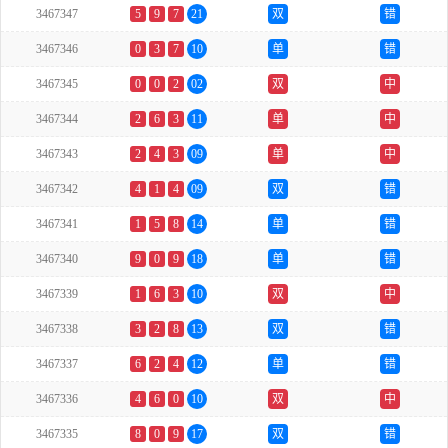
3467347
5
9
7
21
双
错
3467346
0
3
7
10
单
错
3467345
0
0
2
02
双
中
3467344
2
6
3
11
单
中
3467343
2
4
3
09
单
中
3467342
4
1
4
09
双
错
3467341
1
5
8
14
单
错
3467340
9
0
9
18
单
错
3467339
1
6
3
10
双
中
3467338
3
2
8
13
双
错
3467337
6
2
4
12
单
错
3467336
4
6
0
10
双
中
3467335
8
0
9
17
双
错